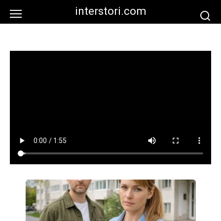
Перейти
interstori.com
к
контенту