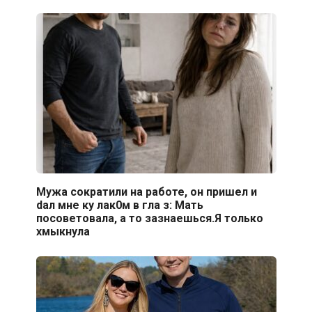
Мужа сократили на работе, он пришел и
dал мне ку лак0м в гла з: Мать
посоветовала, а то зазнаешься.Я только
хмыкнула