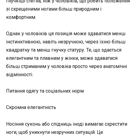
гнучкіші стегна, ніж у чоловіків, що робить положення
зі схрещеними ногами більш природним і
комфортним.
Однак у чоловіків ця позиція може здаватися менш
інстинктивною, навіть незручною, через їхню більш
квадратну та менш гнучку статуру. Те, що здається
елегантним та плавним у жінки, може здаватися
більш стриманим у чоловіка просто через анатомічні
відмінності.
Питання одягу та соціальних норм
Скромна елегантність
Носіння суконь або спідниць іноді вимагає схрестити
ноги, щоб уникнути незручних ситуацій. Це