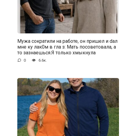
Мужа сократили на работе, он пришел и dал
мне ку лак0м в гла з: Мать посоветовала, а
то зазнаешься.Я только хмыкнула
0
6.6к.