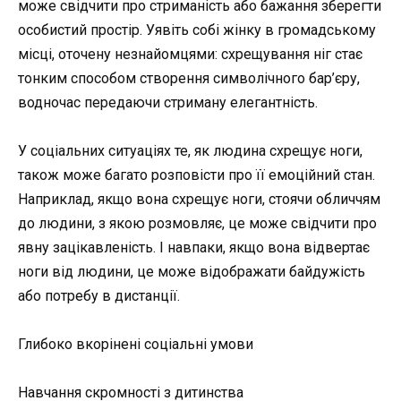
може свідчити про стриманість або бажання зберегти
особистий простір. Уявіть собі жінку в громадському
місці, оточену незнайомцями: схрещування ніг стає
тонким способом створення символічного бар’єру,
водночас передаючи стриману елегантність.
У соціальних ситуаціях те, як людина схрещує ноги,
також може багато розповісти про її емоційний стан.
Наприклад, якщо вона схрещує ноги, стоячи обличчям
до людини, з якою розмовляє, це може свідчити про
явну зацікавленість. І навпаки, якщо вона відвертає
ноги від людини, це може відображати байдужість
або потребу в дистанції.
Глибоко вкорінені соціальні умови
Навчання скромності з дитинства