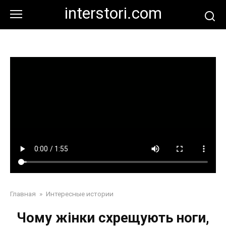
Перейти
interstori.com
к
контенту
Главная
»
Интересные истории
Чому жінки схрещують ноги,