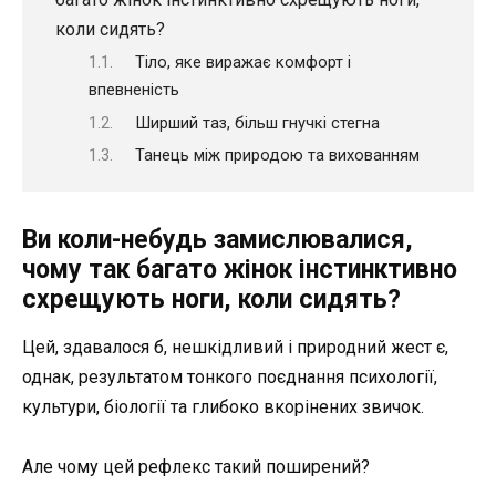
коли сидять?
Тіло, яке виражає комфорт і
впевненість
Ширший таз, більш гнучкі стегна
Танець між природою та вихованням
Ви коли-небудь замислювалися,
чому так багато жінок інстинктивно
схрещують ноги, коли сидять?
Цей, здавалося б, нешкідливий і природний жест є,
однак, результатом тонкого поєднання психології,
культури, біології та глибоко вкорінених звичок.
Але чому цей рефлекс такий поширений?