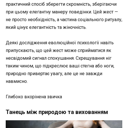
практичний спосіб зберегти скромність, зберігаючи
при цьому елегантну манеру поведінки. Цей жест —
не просто необхідність, а частина соціального ритуалу,
який цінує елегантність та жіночність.
Деякі дослідження еволюційної психології навіть
припускають, що цей жест може сприйматися як
несвідомий сигнал спокушання. Схрещування ніг
таким чином, що підкреслює ваші стегна або ноги,
природно привертає увагу, але це не завжди
навмисно.
Глибоко вкорінена звичка
Танець між природою та вихованням