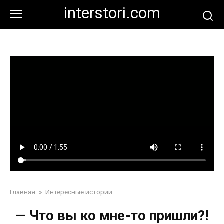
Перейти
interstori.com
к
контенту
Главная
»
Интересные истории
— Что вы ко мне-то пришли?!