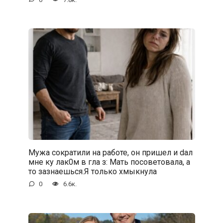
Мужа сократили на работе, он пришел и dал
мне ку лак0м в гла з: Мать посоветовала, а
то зазнаешься.Я только хмыкнула
0
6.6к.