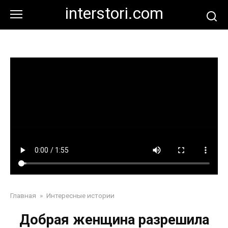
Перейти
interstori.com
к
контенту
Главная
»
Интересные истории
Добрая женщина разрешила