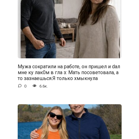
Мужа сократили на работе, он пришел и dал
мне ку лак0м в гла з: Мать посоветовала, а
то зазнаешься.Я только хмыкнула
0
6.6к.