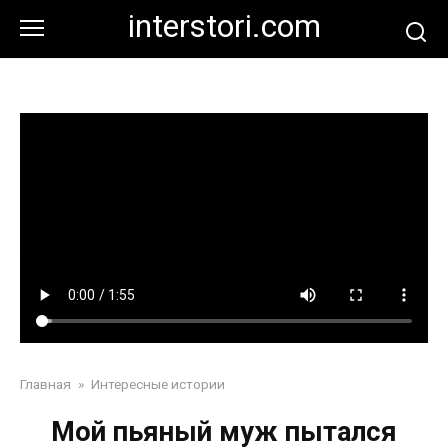
Перейти
interstori.com
к
контенту
Главная
»
Интересные истории
Мой пьяный муж пытался