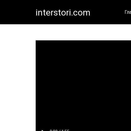
Перейти
interstori.com
к
Гл
контенту