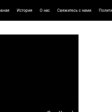
авная
История
О нас
Свяжитесь с нами
Полити