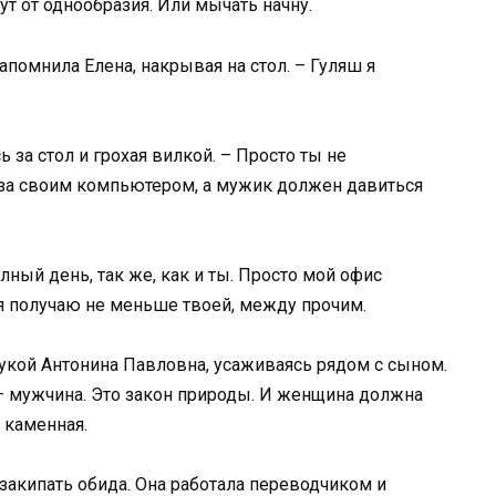
ут от однообразия. Или мычать начну.
апомнила Елена, накрывая на стол. – Гуляш я
ь за стол и грохая вилкой. – Просто ты не
 за своим компьютером, а мужик должен давиться
олный день, так же, как и ты. Просто мой офис
 я получаю не меньше твоей, между прочим.
 рукой Антонина Павловна, усаживаясь рядом с сыном.
– мужчина. Это закон природы. И женщина должна
а каменная.
 закипать обида. Она работала переводчиком и