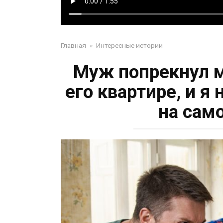
Главная
»
Интересные истории
Муж попрекнул м
его квартире, и я
на сам