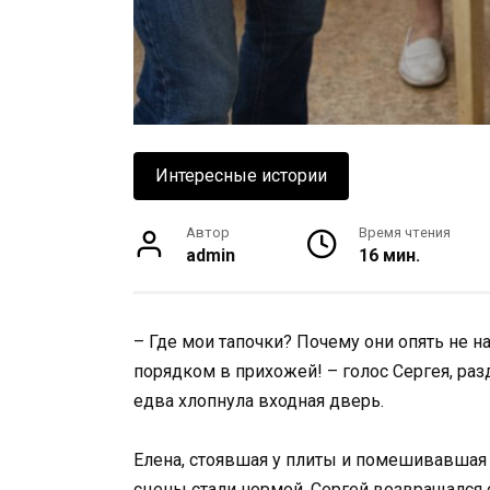
Интересные истории
Автор
Время чтения
admin
16 мин.
– Где мои тапочки? Почему они опять не на 
порядком в прихожей! – голос Сергея, раз
едва хлопнула входная дверь.
Елена, стоявшая у плиты и помешивавшая 
сцены стали нормой. Сергей возвращался 