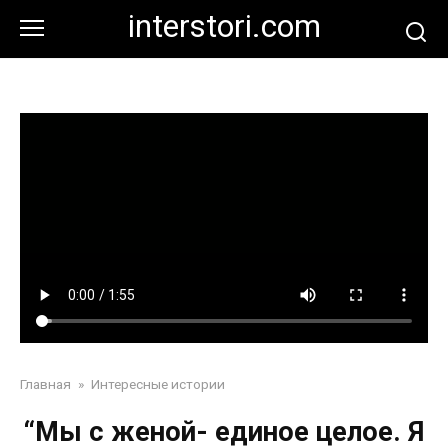
Перейти
interstori.com
к
контенту
Главная
»
Интересные истории
“Мы с женой- единое целое. Я