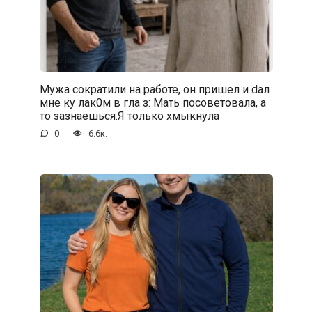
Мужа сократили на работе, он пришел и dал
мне ку лак0м в гла з: Мать посоветовала, а
то зазнаешься.Я только хмыкнула
0
6.6к.