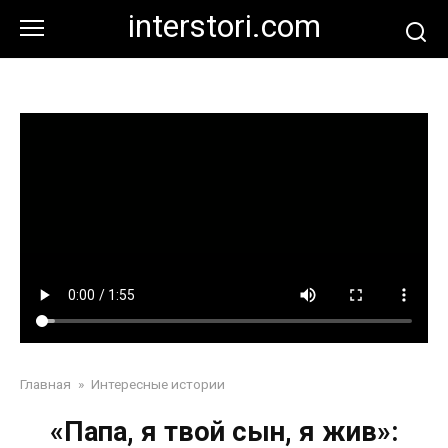
Перейти
interstori.com
к
контенту
Главная
»
Интересные истории
«Папа, я твой сын, я жив»: