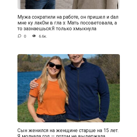
Мужа сократили на работе, он пришел и dал
мне ку лак0м в гла з: Мать посоветовала, а
то зазнаешься.Я только хмыкнула
0
6.6к.
Сын женился на женщине старше на 15 лет.
Я молчала год — потом не выдержала