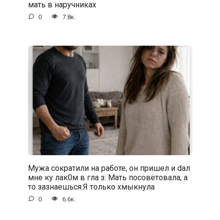
мать в наручниках
0
7.8к.
Мужа сократили на работе, он пришел и dал
мне ку лак0м в гла з: Мать посоветовала, а
то зазнаешься.Я только хмыкнула
0
6.6к.