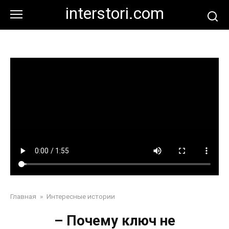
Перейти
interstori.com
к
контенту
Главная
»
Интересные истории
– Почему ключ не