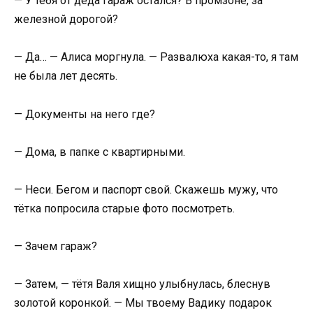
— У тебя от деда гараж остался? В промзоне, за
железной дорогой?
— Да… — Алиса моргнула. — Развалюха какая-то, я там
не была лет десять.
— Документы на него где?
— Дома, в папке с квартирными.
— Неси. Бегом и паспорт свой. Скажешь мужу, что
тётка попросила старые фото посмотреть.
— Зачем гараж?
— Затем, — тётя Валя хищно улыбнулась, блеснув
золотой коронкой. — Мы твоему Вадику подарок