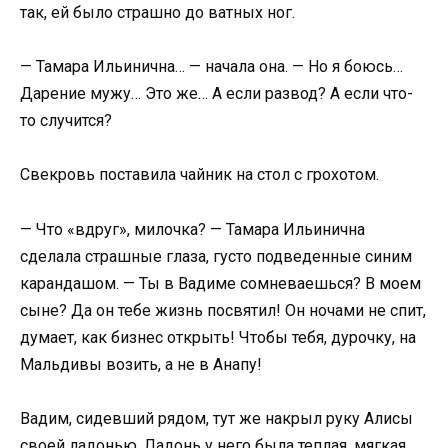
так, ей было страшно до ватных ног.
— Тамара Ильинична… — начала она. — Но я боюсь…
Дарение мужу… Это же… А если развод? А если что-
то случится?
Свекровь поставила чайник на стол с грохотом.
— Что «вдруг», милочка? — Тамара Ильинична
сделала страшные глаза, густо подведенные синим
карандашом. — Ты в Вадиме сомневаешься? В моем
сыне? Да он тебе жизнь посвятил! Он ночами не спит,
думает, как бизнес открыть! Чтобы тебя, дурочку, на
Мальдивы возить, а не в Анапу!
Вадим, сидевший рядом, тут же накрыл руку Алисы
своей ладонью. Ладонь у него была теплая, мягкая,