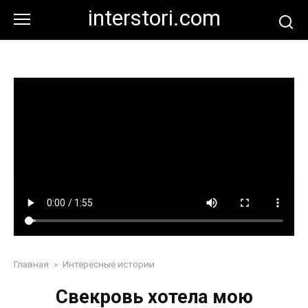
Перейти
interstori.com
к
контенту
Главная
»
Интересные истории
Свекровь хотела мою