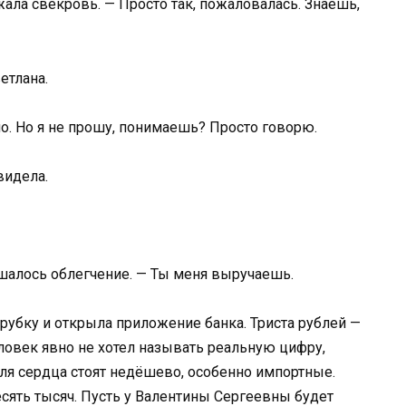
жала свекровь. — Просто так, пожаловалась. Знаешь,
етлана.
ило. Но я не прошу, понимаешь? Просто говорю.
видела.
ышалось облегчение. — Ты меня выручаешь.
рубку и открыла приложение банка. Триста рублей —
овек явно не хотел называть реальную цифру,
 для сердца стоят недёшево, особенно импортные.
сять тысяч. Пусть у Валентины Сергеевны будет