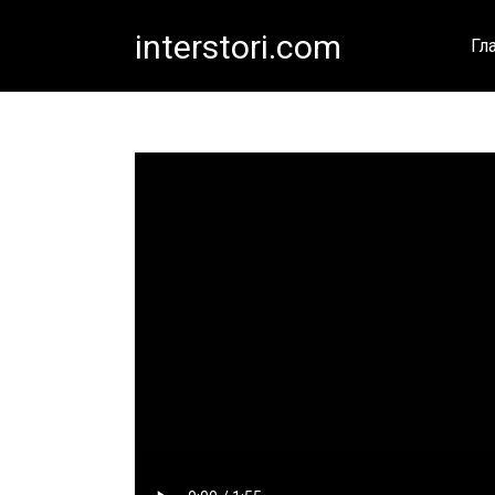
Перейти
interstori.com
к
Гл
контенту