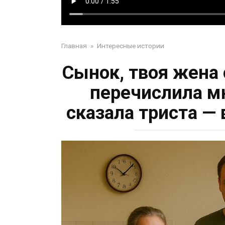
Главная
»
Интересные истории
Сынок, твоя жена 
перечислила мн
сказала триста —