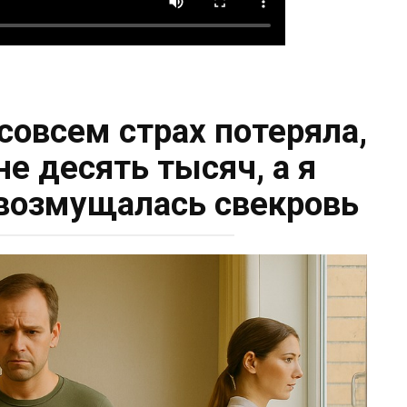
совсем страх потеряла,
е десять тысяч, а я
 возмущалась свекровь