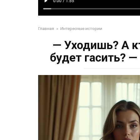
Главная
»
Интересные истории
— Уходишь? А к
будет гасить? 