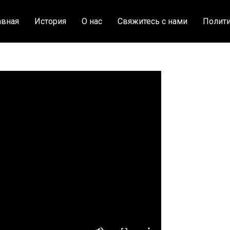
авная
История
О нас
Свяжитесь с нами
Полити