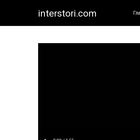
Перейти
interstori.com
к
Гл
контенту