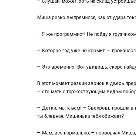
— Слушай, может, хоть на склад устроишь
Миша резко выпрямился, как от удара ток
— Я же программист! Не пойду я грузчико
— Которое год уже не кормит, — произнес
— Это временно! Вот увидишь, скоро найд
В этот момент резкий звонок в дверь прер
— его мать с торжествующим видом побед
— Детки, мы к вам! — Свекровь прошла в к
ты бледная. Мишенька тебя обижает?
— Мам, всё нормально, — проворчал Миша,